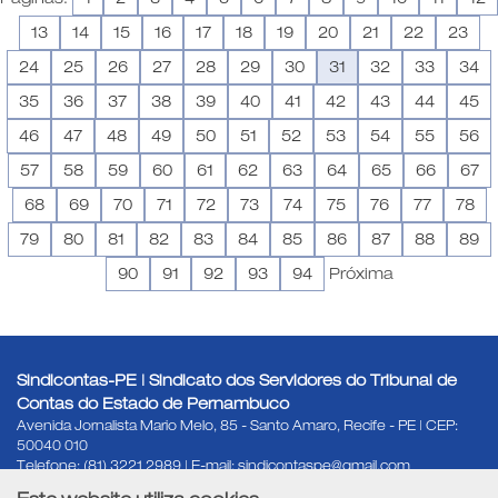
13
14
15
16
17
18
19
20
21
22
23
24
25
26
27
28
29
30
31
32
33
34
35
36
37
38
39
40
41
42
43
44
45
46
47
48
49
50
51
52
53
54
55
56
57
58
59
60
61
62
63
64
65
66
67
68
69
70
71
72
73
74
75
76
77
78
79
80
81
82
83
84
85
86
87
88
89
90
91
92
93
94
Próxima
Sindicontas-PE | Sindicato dos Servidores do Tribunal de
Contas do Estado de Pernambuco
Avenida Jornalista Mario Melo, 85 - Santo Amaro, Recife - PE | CEP:
50040 010
Telefone: (81) 3221 2989 | E-mail: sindicontaspe@gmail.com