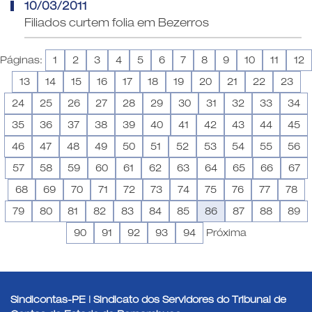
10/03/2011
Filiados curtem folia em Bezerros
Páginas:
1
2
3
4
5
6
7
8
9
10
11
12
13
14
15
16
17
18
19
20
21
22
23
24
25
26
27
28
29
30
31
32
33
34
35
36
37
38
39
40
41
42
43
44
45
46
47
48
49
50
51
52
53
54
55
56
57
58
59
60
61
62
63
64
65
66
67
68
69
70
71
72
73
74
75
76
77
78
79
80
81
82
83
84
85
86
87
88
89
90
91
92
93
94
Próxima
Sindicontas-PE | Sindicato dos Servidores do Tribunal de