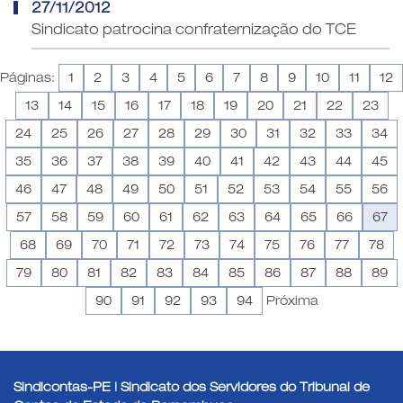
27/11/2012
Sindicato patrocina confraternização do TCE
Páginas:
1
2
3
4
5
6
7
8
9
10
11
12
13
14
15
16
17
18
19
20
21
22
23
24
25
26
27
28
29
30
31
32
33
34
35
36
37
38
39
40
41
42
43
44
45
46
47
48
49
50
51
52
53
54
55
56
57
58
59
60
61
62
63
64
65
66
67
68
69
70
71
72
73
74
75
76
77
78
79
80
81
82
83
84
85
86
87
88
89
90
91
92
93
94
Próxima
Sindicontas-PE | Sindicato dos Servidores do Tribunal de