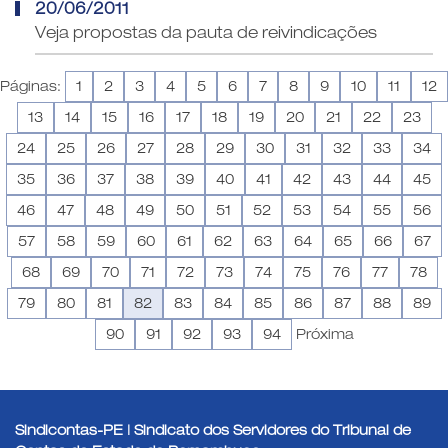
20/06/2011
Veja propostas da pauta de reivindicações
Páginas:
1
2
3
4
5
6
7
8
9
10
11
12
13
14
15
16
17
18
19
20
21
22
23
24
25
26
27
28
29
30
31
32
33
34
35
36
37
38
39
40
41
42
43
44
45
46
47
48
49
50
51
52
53
54
55
56
57
58
59
60
61
62
63
64
65
66
67
68
69
70
71
72
73
74
75
76
77
78
79
80
81
82
83
84
85
86
87
88
89
90
91
92
93
94
Próxima
Sindicontas-PE | Sindicato dos Servidores do Tribunal de